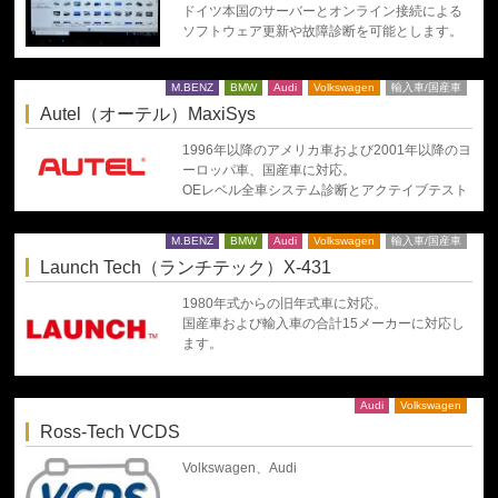
ドイツ本国のサーバーとオンライン接続による
ソフトウェア更新や故障診断を可能とします。
M.BENZ
BMW
Audi
Volkswagen
輸入車/国産車
Autel（オーテル）MaxiSys
1996年以降のアメリカ車および2001年以降のヨ
ーロッパ車、国産車に対応。
OEレベル全車システム診断とアクテイブテスト
M.BENZ
BMW
Audi
Volkswagen
輸入車/国産車
Launch Tech（ランチテック）X-431
1980年式からの旧年式車に対応。
国産車および輸入車の合計15メーカーに対応し
ます。
Audi
Volkswagen
Ross-Tech VCDS
Volkswagen、Audi