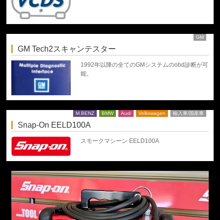
GM
GM Tech2スキャンテスター
1992年以降の全てのGMシステムのobd診断が可
能。
M.BENZ
BMW
Audi
Volkswagen
輸入車/国産車
Snap-On EELD100A
スモークマシーン EELD100A