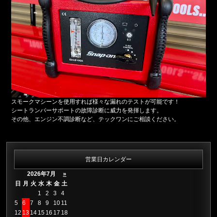
スモークマシーンを使用すれば様々な漏れのテストが可能です！
シートランバーサポートの故障診断に威力を発揮します。
その他、エンジン不調診断など、テックワンにご相談ください。
営業日カレンダー
2026年7月
»
日
月
火
水
木
金
土
1
2
3
4
5
6
7
8
9
10
11
12
13
14
15
16
17
18